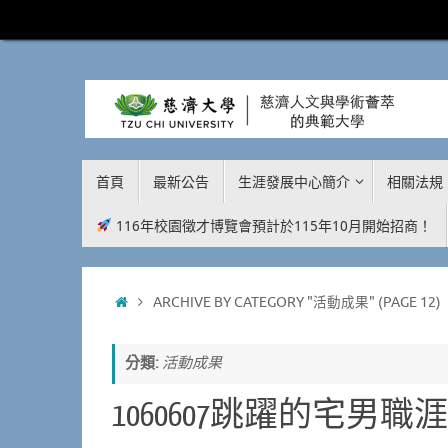
Skip
to
content
SKIP
首頁
最新公告
生涯發展中心簡介
相關法規
TO
CONTENT
116年校園徵才博覽會預計於115年10月開始招商！
HOME
ARCHIVE BY CATEGORY "活動成果"
(PAGE 12)
分類:
活動成果
1060607跳躍的宅男