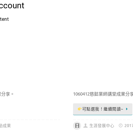
成果分享。
1060412慈懿業師講堂成果分
可點選我！繼續閱讀~
動成果
生涯發展中心
201