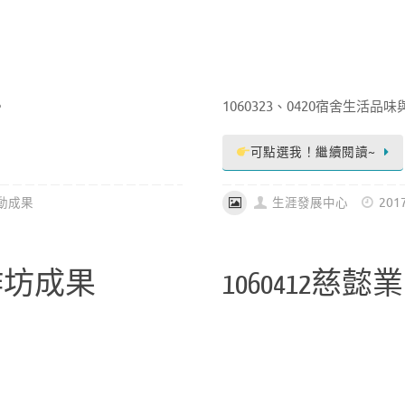
。
1060323、0420宿舍生活
可點選我！繼續閱讀~
動成果
生涯發展中心
201
作坊成果
1060412