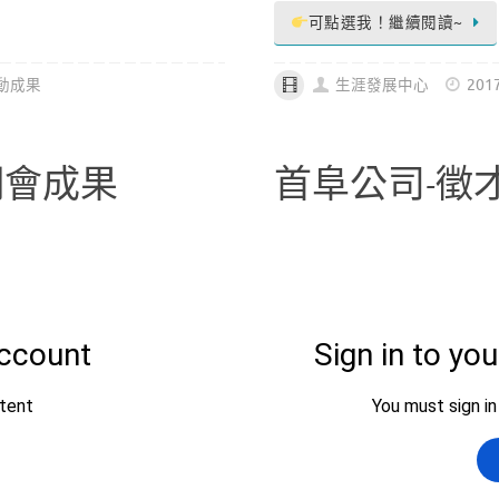
可點選我！繼續閱讀~
動成果
生涯發展中心
201
明會成果
首阜公司-徵