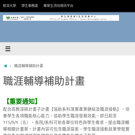
Skip
慈濟大學
學生事務處
畢業生流向資訊平台
to
content
HOME
職涯輔導補助計畫
職涯輔導補助計畫
【重要通知】
配合高教深耕計畫子計畫【協助系科落實產業鏈結及職涯接軌】，培
養學生各項職能核心能力，協助學生職涯發展效能，即日起至
115/9/4（五），各院/系科可依各單位特色與學生需求，提出職涯輔
導相關計畫案。計畫內容可包含職涯探索、學生職涯接軌就業學程實