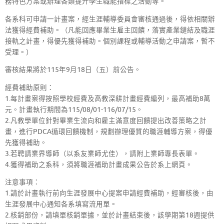
務特色方案或辦理各類提升學生職能指標之活動等。
各系科可申請一計畫案，經生涯輔導委員會審核通過後，得依相關辦
法獲得經費補助。（凡能回應畢業生雇主回饋，落實產業鏈結及職涯
接軌之計畫，得優先獲得補助。個別課程或輔導活動之申請案，暫不
受理。）
審核結果將於115年9月18日（五）前公告。
經費補助原則：
1.每計畫案得按照學校經費及高教深耕計畫經費編列，最高補助8萬
元。計畫執行期間為115/08/01-116/07/15。
2.凡教學單位針對畢業生流向和雇主滿意度回饋提出改善策略之計
畫，進行PDCA循環回饋機制，規劃辦理優質的職涯輔導方案，得優
先獲得補助。
3.若聘請業界導師（以系友業師尤佳），請附上業師專長表單。
4.獲得補助之系科，須將職涯補助計畫成果公告於系上網頁。
注意事項：
1.請於計畫執行前向生涯發展中心提案申請經費補助，經審核後，由
生涯發展中心通知各系填寫流用單。
2.核銷部份，請填單核銷單據，並於計畫結束後，該學期第18週提供