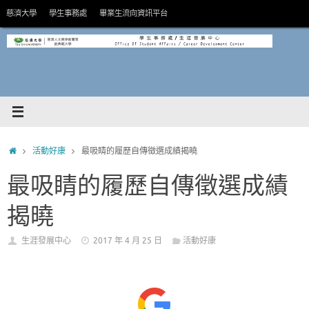
Skip
慈濟大學
學生事務處
畢業生流向資訊平台
to
content
HOME
活動好康
最吸睛的履歷自傳徵選成績揭曉
最吸睛的履歷自傳徵選成績
揭曉
生涯發展中心
2017 年 4 月 25 日
活動好康