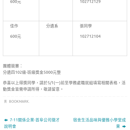
600元
102712129
佳作
分遺系
張同學
600元
102712104
團體競賽：
分遺四102級-班級獎金5000元整
恭喜以上得獎同學，請於5/1(一)前至學務處職就組填寫相關表格，活
動獎金皆需申請所得，敬請留意。
BOOKMARK
.
7-11關係企業-首阜公司徵才
宿舍生活品味與優雅小學堂成
說明會
果