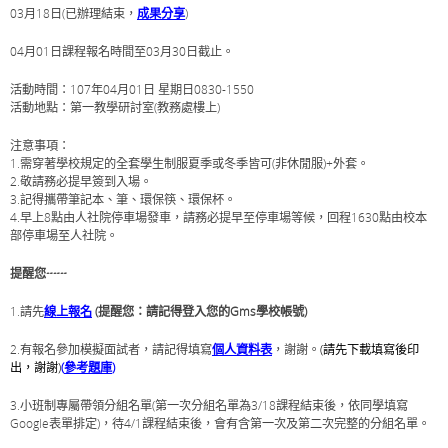
03月18日(已辦理結束，
成果分享
)
04月01日課程報名時間至03月30日截止。
活動時間：107年04月01日 星期日0830-1550
活動地點：第一教學研討室(教務處樓上)
注意事項：
1.需穿著學校規定的全套學生制服夏季或冬季皆可(非休閒服)+外套。
2.敬請務必提早簽到入場。
3.記得攜帶筆記本、筆、環保筷、環保杯。
4.早上8點由人社院停車場發車，請務必提早至停車場等候，回程1630點由校本
部停車場至人社院。
提醒您~~~
1.請先
線上報名
(提醒您：請記得登入您的Gms學校帳號)
2.有報名參加模擬面試者，請記得填寫
個人資料表
，謝謝。
(請先下載填寫後印
出，謝謝)
(
參考題庫
)
3.小班制專屬帶領分組名單(第一次分組名單為3/18課程結束後，依同學填寫
Google表單排定)，待4/1課程結束後，會有含第一次及第二次完整的分組名單。