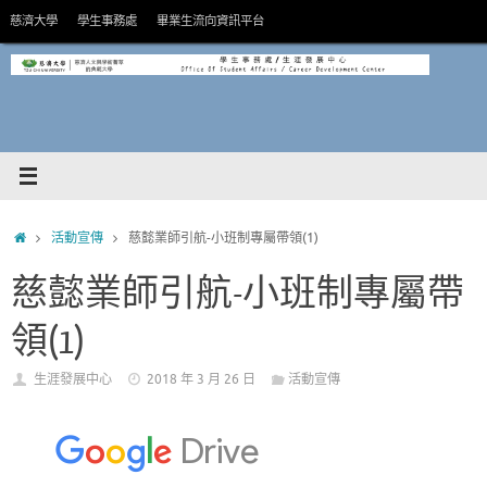
Skip
慈濟大學
學生事務處
畢業生流向資訊平台
to
content
HOME
活動宣傳
慈懿業師引航-小班制專屬帶領(1)
慈懿業師引航-小班制專屬帶
領(1)
生涯發展中心
2018 年 3 月 26 日
活動宣傳