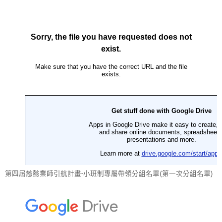
第四屆慈懿業師引航計畫-小班制專屬帶領分組名單(第一次分組名單)