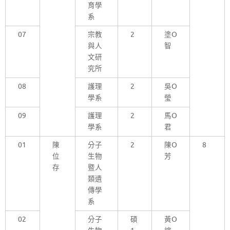
育學
系
07
宗教
2
塗O
與人
智
文研
究所
08
護理
2
吳O
學系
瑩
09
護理
2
馬O
學系
君
01
陳
分子
2
陳O
8
位
生物
芳
存
暨人
類遺
傳學
系
02
分子
碩
黃O