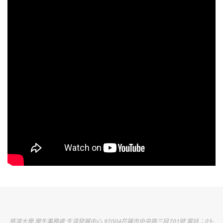
慈濟大學 學生事務處 生涯發展中心 97004花蓮市中央路三段701號 電話：03-