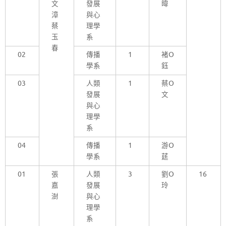
文
發展
暐
漳
與心
蔡
理學
玉
系
春
02
傳播
1
褚O
學系
鈺
03
人類
1
蔡O
發展
文
與心
理學
系
04
傳播
1
游O
學系
莛
01
張
人類
3
劉O
16
嘉
發展
玲
澍
與心
理學
系