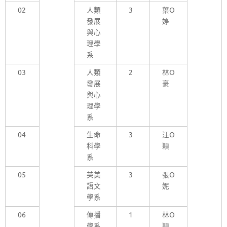
02
人類
3
葉O
發展
婷
與心
理學
系
03
人類
2
林O
發展
豪
與心
理學
系
04
生命
3
汪O
科學
穎
系
05
英美
3
張O
語文
妮
學系
06
傳播
1
林O
學系
穎