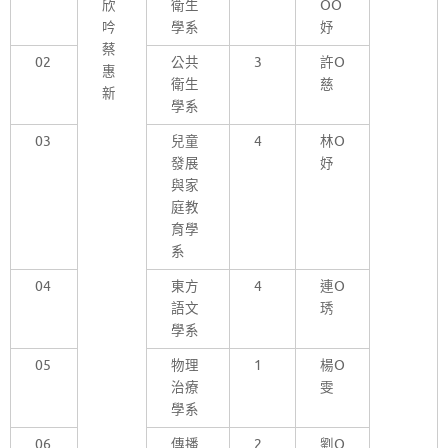
欣
衛生
OO
吟
學系
妤
蔡
02
公共
3
許O
惠
衛生
慈
新
學系
03
兒童
4
林O
發展
妤
與家
庭教
育學
系
04
東方
4
連O
語文
琇
學系
05
物理
1
楊O
治療
雯
學系
06
傳播
2
劉O