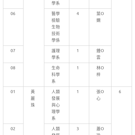
學系
06
醫學
4
葉O
檢驗
嫻
生物
技術
學係
07
護理
1
鍾O
學系
雲
08
生命
1
林O
科學
梓
系
01
黃
人類
1
張O
6
麗
發展
心
珠
與心
理學
系
02
人類
3
蕭O