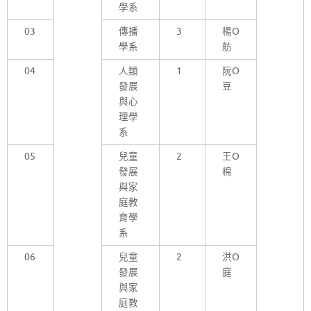
學系
03
傳播
3
楊O
學系
舫
04
人類
1
阮O
發展
豆
與心
理學
系
05
兒童
2
王O
發展
棉
與家
庭教
育學
系
06
兒童
2
洪O
發展
庭
與家
庭教