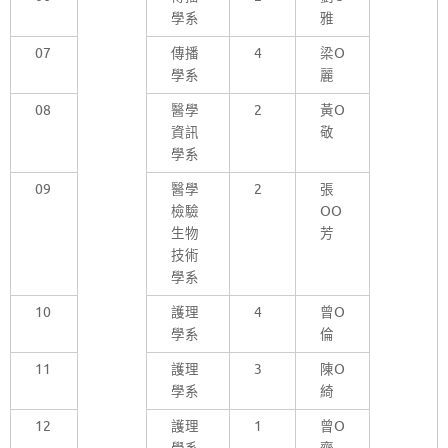
學系
雅
07
傳播
4
梁O
學系
麗
08
醫學
2
黃O
資訊
敬
學系
09
醫學
2
張
檢驗
OO
生物
芳
技術
學系
10
護理
4
曾O
學系
倫
11
護理
3
陳O
學系
綺
12
護理
1
曾O