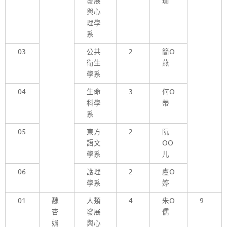
發展
瑜
與心
理學
系
03
公共
2
簡O
衛生
燕
學系
04
生命
3
何O
科學
蒂
系
05
東方
2
阮
語文
OO
學系
儿
06
護理
2
盧O
學系
婷
01
魏
人類
4
朱O
9
杏
發展
儒
娟
與心