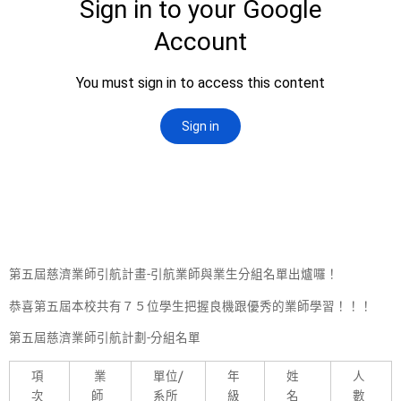
第五屆慈濟業師引航計畫-引航業師與業生分組名單出爐囉！
恭喜第五屆本校共有７５位學生把握良機跟優秀的業師學習！！！
第五屆慈濟業師引航計劃-分組名單
項
業
單位/
年
姓
人
次
師
系所
級
名
數