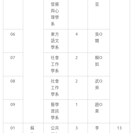
發展
芸
與心
理學
系
06
東方
4
吳O
語文
嫺
學系
07
社會
2
賴O
工作
如
學系
08
社會
2
武O
工作
英
學系
09
醫學
1
趙O
資訊
乘
學系
01
蘇
公共
3
李
13