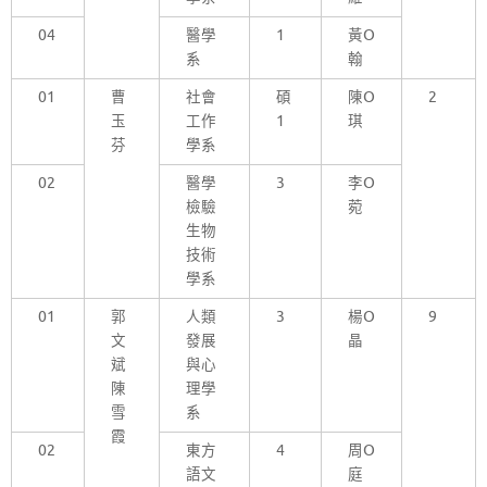
04
醫學
1
黃O
系
翰
01
曹
社會
碩
陳O
2
玉
工作
1
琪
芬
學系
02
醫學
3
李O
檢驗
菀
生物
技術
學系
01
郭
人類
3
楊O
9
文
發展
晶
斌
與心
陳
理學
雪
系
霞
02
東方
4
周O
語文
庭