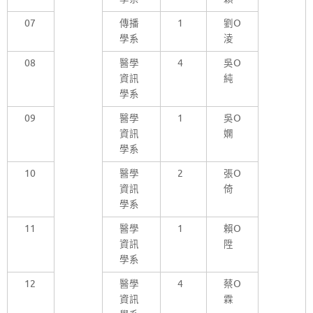
07
傳播
1
劉O
學系
淩
08
醫學
4
吳O
資訊
純
學系
09
醫學
1
吳O
資訊
嫻
學系
10
醫學
2
張O
資訊
倚
學系
11
醫學
1
賴O
資訊
陞
學系
12
醫學
4
蔡O
資訊
霖