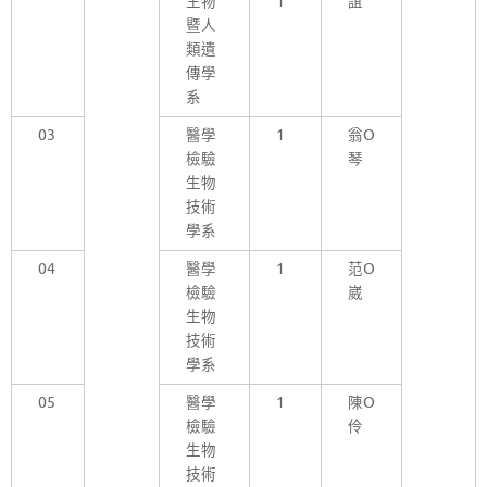
生物
1
誼
暨人
類遺
傳學
系
03
醫學
1
翁O
檢驗
琴
生物
技術
學系
04
醫學
1
范O
檢驗
崴
生物
技術
學系
05
醫學
1
陳O
檢驗
伶
生物
技術