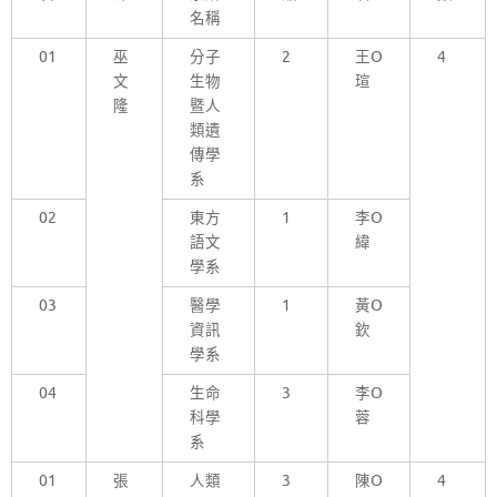
名稱
01
巫
分子
2
王O
4
文
生物
瑄
隆
暨人
類遺
傳學
系
02
東方
1
李O
語文
緯
學系
03
醫學
1
黃O
資訊
欽
學系
04
生命
3
李O
科學
蓉
系
01
張
人類
3
陳O
4