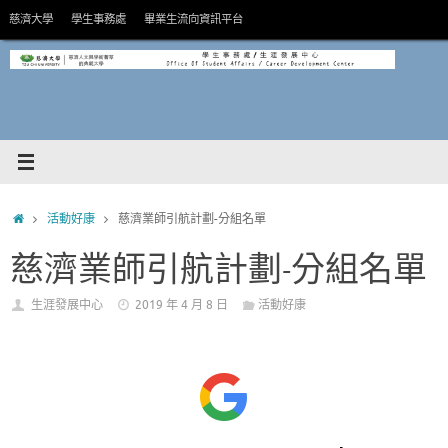
Skip
慈濟大學
學生事務處
畢業生流向資訊平台
to
content
HOME
活動好康
慈濟業師引航計劃-分組名單
慈濟業師引航計劃-分組名單
生涯發展中心
2019 年 4 月 8 日
活動好康