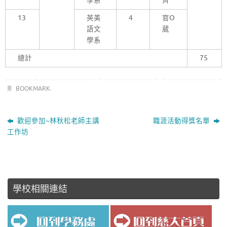
學系
齊
13
英美
4
官O
語文
葳
學系
總計
75
BOOKMARK
.
歡迎參加~林秋松老師主講
職涯活動得獎名單
工作坊
學校相關連結