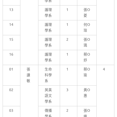
學系
13
護理
1
張O
學系
菱
14
護理
1
何O
學系
瑄
15
護理
2
張O
學系
瑀
16
護理
1
蔡O
學系
妤
01
張
生命
1
蔡O
4
謙
科學
瑜
敏
系
02
英美
3
黃O
語文
惠
學系
03
傳播
2
張O
學系
維