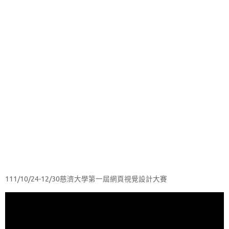
111/10/24-12/30慈濟大學第一屆網頁視覺設計大賽