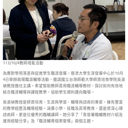
113/10/4教師增能活動
為應對學用落差與促進學生職涯發展，慈濟大學生涯發展中心於10月
4日舉辦兩場職涯輔導活動，邀請國立台灣師範大學師資培育學院吳淑
禎教授擔任主講。希望幫助教師善用職涯輔導教材，探討如何有效地
結合職涯輔導與課程教學，協助學生順利邁向職場。
吳淑禎教授是師資培育、生涯與學習、輔導與諮商的專家，擁有豐富
的教學經歷及輔導經驗。涵蓋小學、技職及高等教育，還是資深心理
諮商師，更是位優秀的職輔講師。她分享了「青發署職輔教材介紹及
運用經驗分享」及「職涯輔導個案督導」兩個主題。