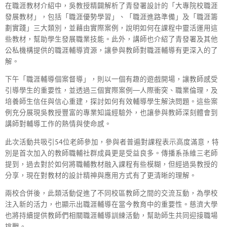
在職涯教材介紹中，吳教授精闢解析了青發署設計的「大專院校職涯
發展教材」，包括「職涯優勢學習」、「職涯進路準備」及「職涯籌
劃實踐」三大類別，並藉由實際案例，說明如何在課程中靈活運用這
些教材，幫助學生發展職業技能。此外，講師也介紹了青發署及其他
公私機構提供的職涯輔導資源，讓參與教師對職涯輔導有更深入的了
解。
下午「職涯輔導個案督導」，則以一個有趣的遊戲開場，讓教師感受
引導學生的重要性，並透過三個實際案例—人際衝突、職業倫理，及
培養師生信任與信心重建，探討如何有效輔導學生解決問題。這些案
例充分展現吳教授豐富的專業知識經驗外，也讓參與教師深刻體會到
講師對輔導工作的熱情與使命感。
此次活動共吸引54位老師參加，參與者普遍對課程表示高度滿意，特
別是首次加入的教師職輔社群成員更是受益良多。傳播系孫維三老師
提到，過去對於如何將職輔教材融入課程有些模糊，但經過吳教授的
分享，現在對教材的設計精神與應用方式有了更清晰的理解。
兩校合併後，此類活動促進了不同校區教師之間的交流互動，為學校
注入新的活力，也顯示出職涯輔導在當今教育中的重要性。慈濟大學
也將持續提供教師們相關職涯輔導訓練活動，幫助師生共同迎接職場
挑戰。