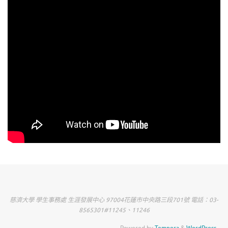
慈濟大學 學生事務處 生涯發展中心 97004花蓮市中央路三段701號 電話：03-
8565301#11245、11246